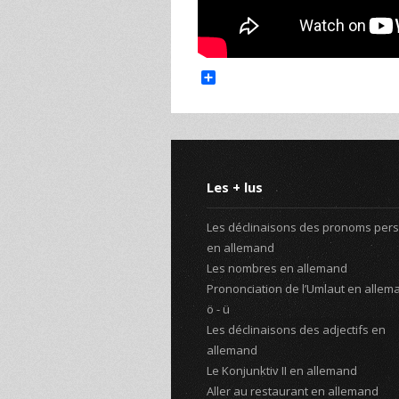
Share
Les + lus
Les déclinaisons des pronoms per
en allemand
Les nombres en allemand
Prononciation de l’Umlaut en alleman
ö - ü
Les déclinaisons des adjectifs en
allemand
Le Konjunktiv II en allemand
Aller au restaurant en allemand