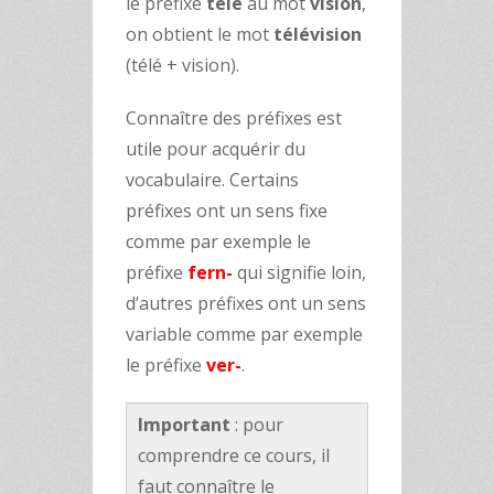
le préfixe
télé
au mot
vision
,
on obtient le mot
télévision
(télé + vision).
Connaître des préfixes est
utile pour acquérir du
vocabulaire. Certains
préfixes ont un sens fixe
comme par exemple le
préfixe
fern-
qui signifie loin,
d’autres préfixes ont un sens
variable comme par exemple
le préfixe
ver-
.
Important
: pour
comprendre ce cours, il
faut connaître le