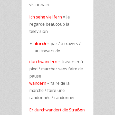
visionnaire
Ich sehe viel fern
= Je
regarde beaucoup la
télévision
durch
= par / à travers /
au travers de
durchwandern
= traverser à
pied / marcher sans faire de
pause
wandern
= faire de la
marche / faire une
randonnée / randonner
Er durchwandert die Straßen