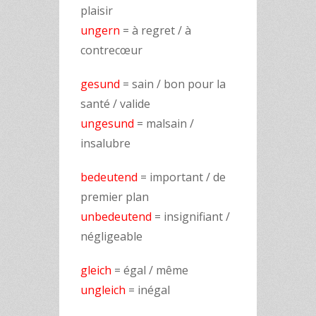
plaisir
ungern
= à regret / à
contrecœur
gesund
= sain / bon pour la
santé / valide
ungesund
= malsain /
insalubre
bedeutend
= important / de
premier plan
unbedeutend
= insignifiant /
négligeable
gleich
= égal / même
ungleich
= inégal