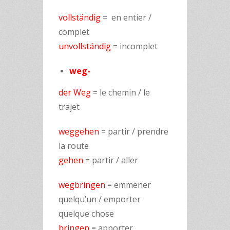
vollständig
= en entier /
complet
unvollständig
= incomplet
weg-
der Weg
= le chemin / le
trajet
weggehen
= partir / prendre
la route
gehen
= partir / aller
wegbringen
= emmener
quelqu’un / emporter
quelque chose
bringen
= apporter