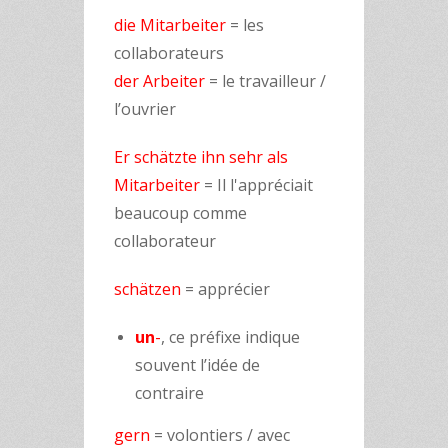
die Mitarbeiter
= les
collaborateurs
der Arbeiter
= le travailleur /
l’ouvrier
Er schätzte ihn sehr als
Mitarbeiter
= Il l'appréciait
beaucoup comme
collaborateur
schätzen
= apprécier
un
-
, ce préfixe indique
souvent l’idée de
contraire
gern
= volontiers / avec