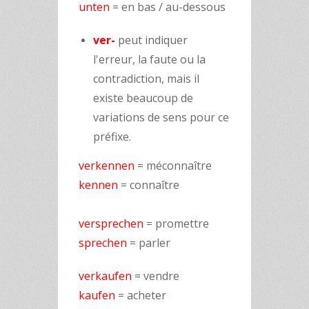
unten
= en bas / au-dessous
ver-
peut indiquer
l'erreur, la faute ou la
contradiction, mais il
existe beaucoup de
variations de sens pour ce
préfixe.
verkennen
= méconnaître
kennen
= connaître
versprechen
= promettre
sprechen
= parler
verkaufen
= vendre
kaufen
= acheter