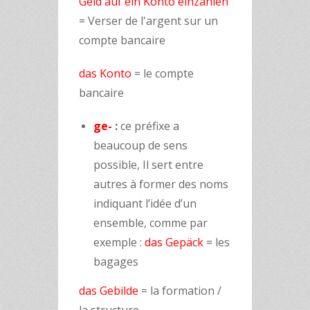
Geld auf ein Konto einzahlen
= Verser de l'argent sur un
compte bancaire
das Konto
= le compte
bancaire
ge-
:
ce préfixe a
beaucoup de sens
possible, Il sert entre
autres à former des noms
indiquant l’idée d’un
ensemble, comme par
exemple :
das Gepäck
= les
bagages
das Gebilde
= la formation /