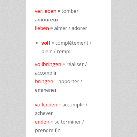
verlieben
= tomber
amoureux
lieben
= aimer / adorer
voll
= complétement /
plein / rempli
vollbringen
= réaliser /
accomplir
bringen
= apporter /
emmener
vollenden
= accomplir /
achever
enden
= se terminer /
prendre fin