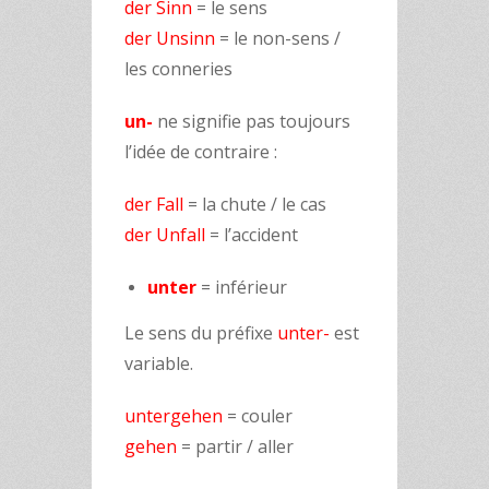
der Sinn
= le sens
der Unsinn
= le non-sens /
les conneries
un-
ne signifie pas toujours
l’idée de contraire :
der Fall
= la chute / le cas
der Unfall
= l’accident
unter
= inférieur
Le sens du préfixe
unter-
est
variable.
untergehen
= couler
gehen
= partir / aller