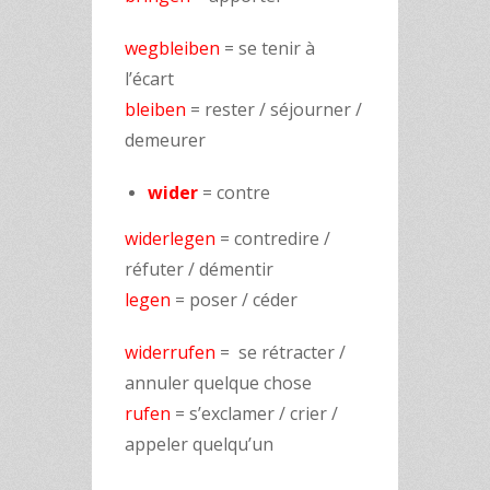
wegbleiben
= se tenir à
l’écart
bleiben
= rester / séjourner /
demeurer
wider
= contre
widerlegen
= contredire /
réfuter / démentir
legen
= poser / céder
widerrufen
= se rétracter /
annuler quelque chose
rufen
= s’exclamer / crier /
appeler quelqu’un