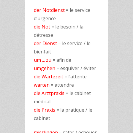
der Notdienst
= le service
d’urgence
die Not
= le besoin / la
détresse
der Dienst
= le service / le
bienfait
um ... zu
= afin de
umgehen
= esquiver / éviter
die Wartezeit
= l’attente
warten
= attendre
die Arztpraxis
= le cabinet
médical
die Praxis
= la pratique / le
cabinet
misslingen
= rater / échouer