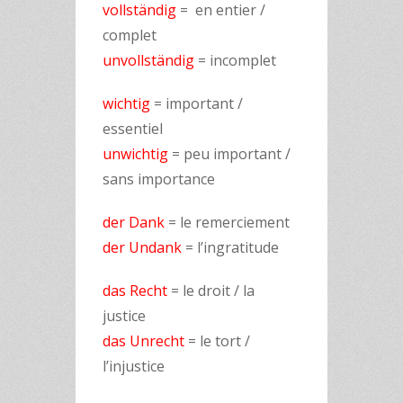
vollständig
= en entier /
complet
unvollständig
= incomplet
wichtig
= important /
essentiel
unwichtig
= peu important /
sans importance
der Dank
= le remerciement
der Undank
= l’ingratitude
das Recht
= le droit / la
justice
das Unrecht
= le tort /
l’injustice