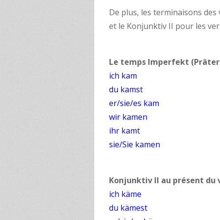
De plus, les terminaisons des 
et le Konjunktiv II pour les ver
Le temps Imperfekt (Präte
ich kam
du kamst
er/sie/es kam
wir kamen
ihr kamt
sie/Sie kamen
Konjunktiv II au présent d
ich käme
du kämest