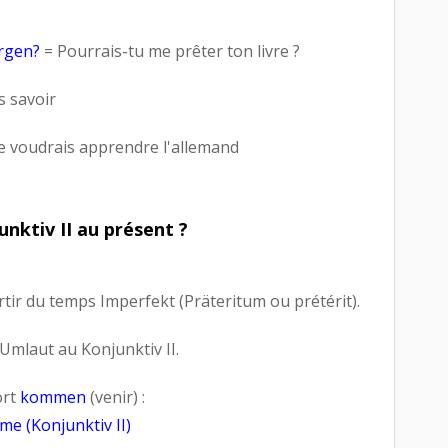
orgen?
= Pourrais-tu me prêter ton livre ?
s savoir
e voudrais apprendre l'allemand
ktiv II au présent ?
rtir du temps Imperfekt (Präteritum ou prétérit).
Umlaut au Konjunktiv II.
ort
kommen
(venir) :
me (Konjunktiv II)