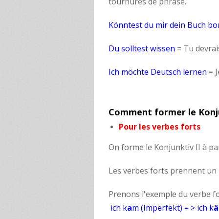
tournures de phrase.
Könntest du mir dein Buch b
Du solltest wissen
= Tu devrai
Ich möchte Deutsch lernen
= J
Comment former le Konjun
Pour les verbes forts
On forme le Konjunktiv II à pa
Les verbes forts prennent un 
Prenons l'exemple du verbe f
ich k
a
m (Imperfekt) = > ich k
ä