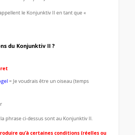
pellent le Konjunktiv II en tant que «
ons du Konjunktiv II ?
gret
ogel
= Je voudrais être un oiseau (temps
r
la phrase ci-dessus sont au Konjunktiv II.
roduire qu’à certaines conditions (réelles ou