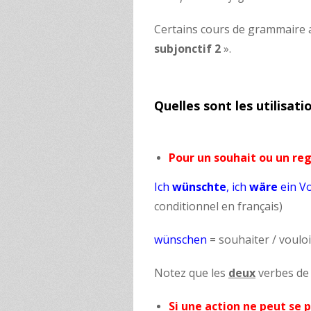
Certains cours de grammaire ap
subjonctif 2
».
Quelles sont les utilisati
Pour un souhait ou un re
Ich
wünschte
, ich
wäre
ein V
conditionnel en français)
wünschen
= souhaiter / vouloi
Notez que les
deux
verbes de 
Si une action ne peut se p