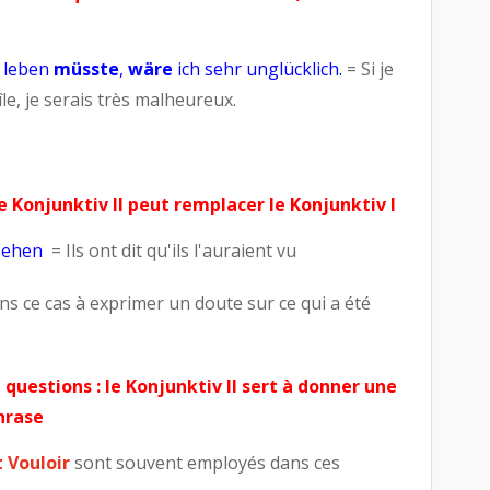
l leben
müsste
,
wäre
ich sehr unglücklich.
= Si je
île, je serais très malheureux.
le Konjunktiv II peut remplacer le Konjunktiv I
sehen
= Ils ont dit qu'ils l'auraient vu
ans ce cas à exprimer un doute sur ce qui a été
questions : le Konjunktiv II sert à donner une
phrase
t Vouloir
sont souvent employés dans ces