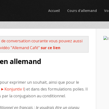
Accueil
Cours d'allemand
Vo
 de conversation courante vous pouvez aussi
vidéo "Allemand Café"
sur ce lien
 en allemand
pour exprimer un souhait, ainsi que pour le
u
►Konjuntiv I
) et dans des formulations polies. Il
s par la conjugaison au conditionnel.
tionnel en français :
Je voudrais être un oiseau