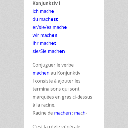
Konjunktiv I
ich mach
e
du mach
est
er/sie/es mach
e
wir mach
en
ihr mach
et
sie/Sie mach
en
Conjuguer le verbe
machen
au Konjunktiv
I consiste à ajouter les
terminaisons qui sont
marquées en gras ci-dessus
à la racine.
Racine de
machen
:
ma
c
h
-
C’est la règle générale